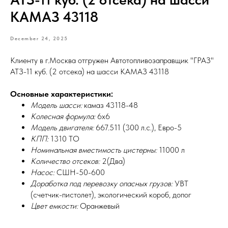
КАМАЗ 43118
December 24, 2025
Клиенту в г.Москва отгружен Автотопливозаправщик "ГРАЗ"
АТЗ-11 куб. (2 отсека) на шасси КАМАЗ 43118
Основные характеристики:
Модель шасси:
камаз 43118-48
Колесная формула:
6х6
Модель двигателя:
667.511 (300 л.с.), Евро-5
КПП:
1310 ТО
Номинальная вместимость цистерны:
11000 л
Количество отсеков:
2(Два)
Насос:
СШН-50-600
Доработка под перевозку опасных грузов:
УВТ
(счетчик-пистолет), экологический короб, допог
Цвет емкости:
Оранжевый