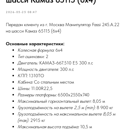
2026-05-25 08:47
Передан клиенту из г. Москва Манипулятор Fassi 245.А.22
на шасси Камаз 65115 (6х4)
Основные характеристики:
Колесная формула:
6х4
Тип ошиновки:
2
Двигатель:
КАМАЗ-667.510 Е5 300 л.с
Мощность двигателя:
300 л.с
КПП:
1310ТО
Кабина:
Со спальным местом
Шины:
11.00R22,5
Размеры платформы:
6500х2550х740
Максимальный горизонтальный вылет:
8,05 м
Грузоподъёмность на вылете 2,5 м (min):
8 900 кг
Грузоподъёмность на максимальном вылете 8,05 м
(max):
2915 кг
Максимальная высота подъёма:
10,5 м