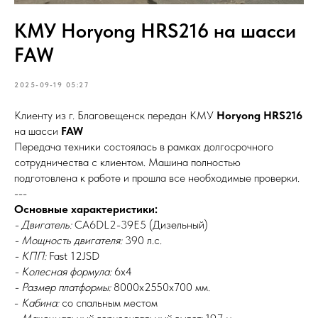
КМУ Horyong HRS216 на шасси
FAW
2025-09-19 05:27
Клиенту из г. Благовещенск передан КМУ
Horyong HRS216
на шасси
FAW
Передача техники состоялась в рамках долгосрочного
сотрудничества с клиентом. Машина полностью
подготовлена к работе и прошла все необходимые проверки.
---
Основные характеристики:
- Двигатель:
CA6DL2-39E5 (Дизельный)
- Мощность двигателя:
390 л.с.
- КПП:
Fast 12JSD
- Колесная формула:
6х4
- Размер платформы:
8000х2550х700 мм.
-
Кабина:
со спальным местом