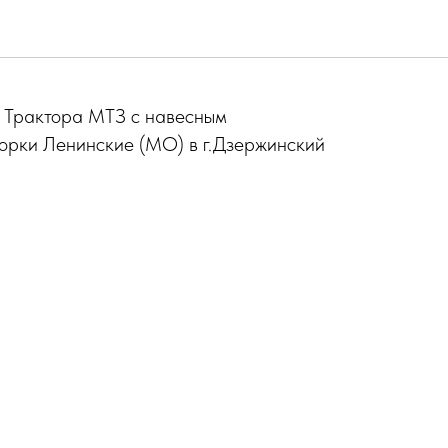
актора МТЗ
 Трактора МТЗ с навесным
 Горки Ленинские (МО) в г.Дзержинский