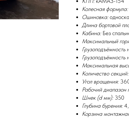
КПП:
кАМАЗ-154
Колесная формула:
Ошиновка:
односка
Длина бортовой пл
Кабина:
Без спальн
Максимальный гори
Грузоподъёмность н
Грузоподъёмность н
Максимальная высо
Количество секций:
Угол вращения:
36
Рабочий диапазон 
Шнек (d мм):
350
Глубина бурения:
4,
Корзина монтажна