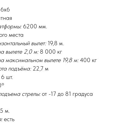
6х6
тная
атформы:
6200 мм.
ого места
зонтальный вылет:
19,8 м.
а вылете 2,0 м:
8 000 кг
а максимальном вылете 19,8 м:
400 кг
та подъёма:
22,7 м
6 шт.
0°
подъема стрелы:
от -17 до 81 градуса
5 м.
я:
есть