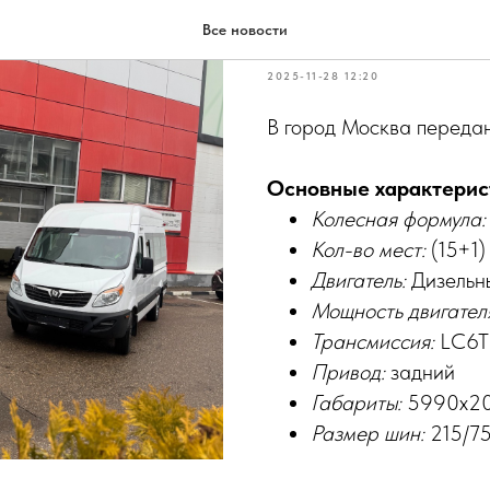
2 автобуса So
Все новости
2025-11-28 12:20
В город Москва переданы
Основные характерис
Колесная формула:
Кол-во мест:
(15+1)
Двигатель:
Дизельн
Мощность двигател
Трансмиссия:
LC6T3
Привод:
задний
Габариты:
5990х2
Размер шин:
215/7