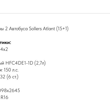
llers Atlant (15+1)
 2 Автобуса Sollers Atlant (15+1)
тики:
4х2
ый HFC4DE1-1D (2,7л)
я:
150 л.с.
2 (6 ст.)
098х2645
5R16